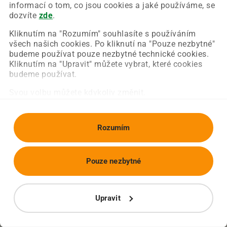
Chyba nastala na naší straně a už ji opravujeme.
informací o tom, co jsou cookies a jaké používáme, se
Zkuste prosím znovu načíst požadovanou stránku.
dozvíte
zde
.
Kliknutím na "Rozumím" souhlasíte s používáním
všech našich cookies. Po kliknutí na "Pouze nezbytné"
Obnovit stránku
Úvodní strana
budeme používat pouze nezbytné technické cookies.
Kliknutím na "Upravit" můžete vybrat, které cookies
budeme používat.
Svou volbu můžete kdykoliv změnit.
Rozumím
Pouze nezbytné
Upravit