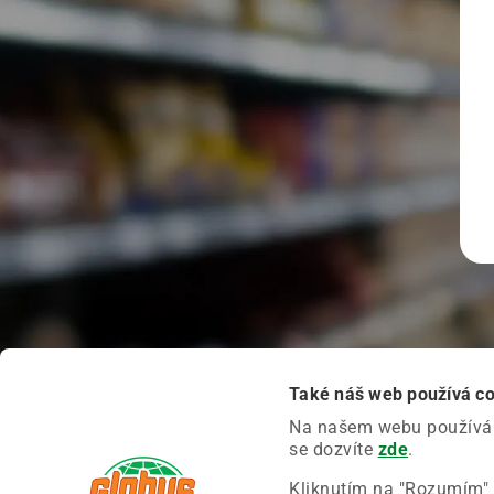
Také náš web používá c
Na našem webu používáme
se dozvíte
zde
.
Kliknutím na "Rozumím" 