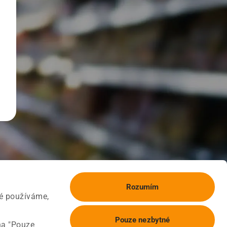
Rozumím
ké používáme,
Pouze nezbytné
na "Pouze