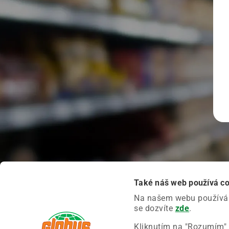
Také náš web používá c
Na našem webu používáme
se dozvíte
zde
.
Kliknutím na "Rozumím" 