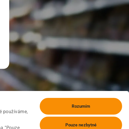
Rozumím
ké používáme,
Pouze nezbytné
na "Pouze