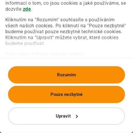
Chyba nastala na naší straně a už ji opravujeme.
informací o tom, co jsou cookies a jaké používáme, se
Zkuste prosím znovu načíst požadovanou stránku.
dozvíte
zde
.
Kliknutím na "Rozumím" souhlasíte s používáním
všech našich cookies. Po kliknutí na "Pouze nezbytné"
Obnovit stránku
Úvodní strana
budeme používat pouze nezbytné technické cookies.
Kliknutím na "Upravit" můžete vybrat, které cookies
budeme používat.
Svou volbu můžete kdykoliv změnit.
Rozumím
Pouze nezbytné
Upravit