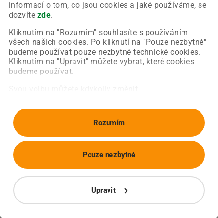
Chyba nastala na naší straně a už ji opravujeme.
informací o tom, co jsou cookies a jaké používáme, se
Zkuste prosím znovu načíst požadovanou stránku.
dozvíte
zde
.
Kliknutím na "Rozumím" souhlasíte s používáním
všech našich cookies. Po kliknutí na "Pouze nezbytné"
Obnovit stránku
Úvodní strana
budeme používat pouze nezbytné technické cookies.
Kliknutím na "Upravit" můžete vybrat, které cookies
budeme používat.
Svou volbu můžete kdykoliv změnit.
Rozumím
Pouze nezbytné
Upravit