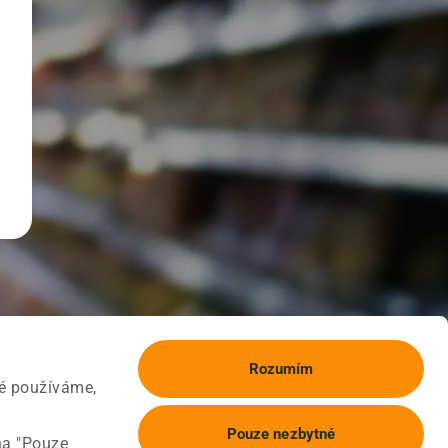
Rozumím
ké používáme,
Pouze nezbytné
na "Pouze