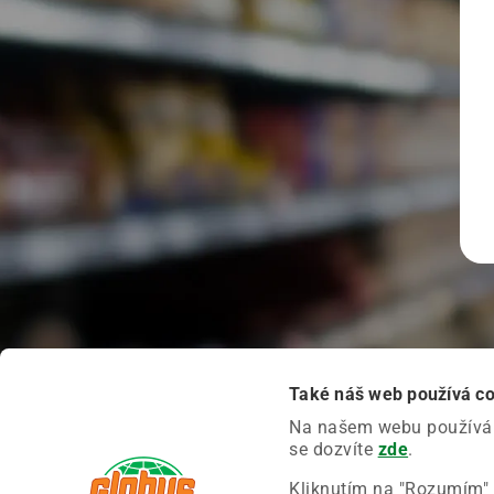
Také náš web používá c
Na našem webu používáme
se dozvíte
zde
.
Kliknutím na "Rozumím" 