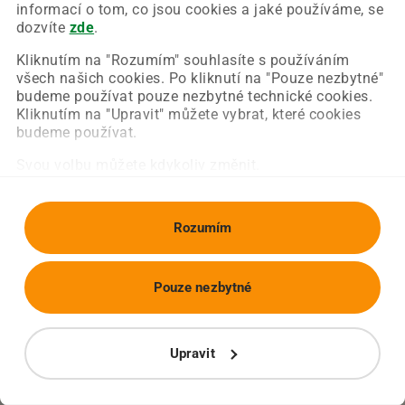
Chyba nastala na naší straně a už ji opravujeme.
informací o tom, co jsou cookies a jaké používáme, se
Zkuste prosím znovu načíst požadovanou stránku.
dozvíte
zde
.
Kliknutím na "Rozumím" souhlasíte s používáním
všech našich cookies. Po kliknutí na "Pouze nezbytné"
Obnovit stránku
Úvodní strana
budeme používat pouze nezbytné technické cookies.
Kliknutím na "Upravit" můžete vybrat, které cookies
budeme používat.
Svou volbu můžete kdykoliv změnit.
Rozumím
Pouze nezbytné
Upravit