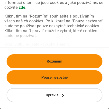
Chyba nastala na naší straně a už ji opravujeme.
informací o tom, co jsou cookies a jaké používáme, se
Zkuste prosím znovu načíst požadovanou stránku.
dozvíte
zde
.
Kliknutím na "Rozumím" souhlasíte s používáním
všech našich cookies. Po kliknutí na "Pouze nezbytné"
Obnovit stránku
Úvodní strana
budeme používat pouze nezbytné technické cookies.
Kliknutím na "Upravit" můžete vybrat, které cookies
budeme používat.
Svou volbu můžete kdykoliv změnit.
Rozumím
Pouze nezbytné
Upravit