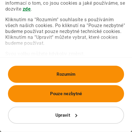
Chyba nastala na naší straně a už ji opravujeme.
informací o tom, co jsou cookies a jaké používáme, se
Zkuste prosím znovu načíst požadovanou stránku.
dozvíte
zde
.
Kliknutím na "Rozumím" souhlasíte s používáním
všech našich cookies. Po kliknutí na "Pouze nezbytné"
Obnovit stránku
Úvodní strana
budeme používat pouze nezbytné technické cookies.
Kliknutím na "Upravit" můžete vybrat, které cookies
budeme používat.
Svou volbu můžete kdykoliv změnit.
Rozumím
Pouze nezbytné
Upravit