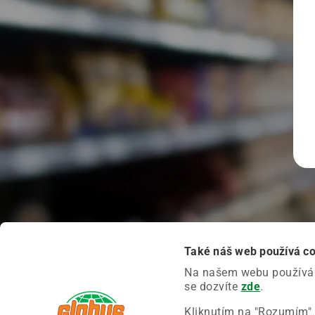
Také náš web používá c
Na našem webu používáme
se dozvíte
zde
.
Kliknutím na "Rozumím" 