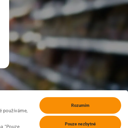
Rozumím
ké používáme,
Pouze nezbytné
na "Pouze