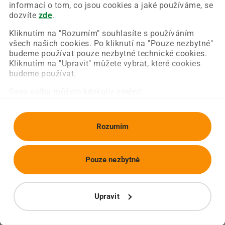
Chyba nastala na naší straně a už ji opravujeme.
informací o tom, co jsou cookies a jaké používáme, se
Zkuste prosím znovu načíst požadovanou stránku.
dozvíte
zde
.
Kliknutím na "Rozumím" souhlasíte s používáním
všech našich cookies. Po kliknutí na "Pouze nezbytné"
Obnovit stránku
Úvodní strana
budeme používat pouze nezbytné technické cookies.
Kliknutím na "Upravit" můžete vybrat, které cookies
budeme používat.
Svou volbu můžete kdykoliv změnit.
Rozumím
Pouze nezbytné
Upravit