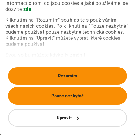
Chyba nastala na naší straně a už ji opravujeme.
informací o tom, co jsou cookies a jaké používáme, se
Zkuste prosím znovu načíst požadovanou stránku.
dozvíte
zde
.
Kliknutím na "Rozumím" souhlasíte s používáním
všech našich cookies. Po kliknutí na "Pouze nezbytné"
Obnovit stránku
Úvodní strana
budeme používat pouze nezbytné technické cookies.
Kliknutím na "Upravit" můžete vybrat, které cookies
budeme používat.
Svou volbu můžete kdykoliv změnit.
Rozumím
Pouze nezbytné
Upravit