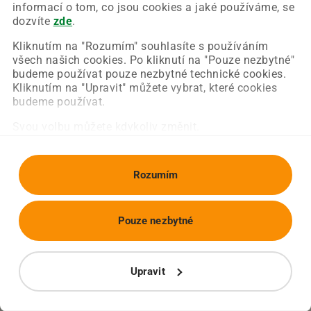
Chyba nastala na naší straně a už ji opravujeme.
informací o tom, co jsou cookies a jaké používáme, se
Zkuste prosím znovu načíst požadovanou stránku.
dozvíte
zde
.
Kliknutím na "Rozumím" souhlasíte s používáním
všech našich cookies. Po kliknutí na "Pouze nezbytné"
Obnovit stránku
Úvodní strana
budeme používat pouze nezbytné technické cookies.
Kliknutím na "Upravit" můžete vybrat, které cookies
budeme používat.
Svou volbu můžete kdykoliv změnit.
Rozumím
Pouze nezbytné
Upravit