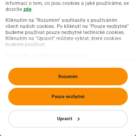
Chyba nastala na naší straně a už ji opravujeme.
informací o tom, co jsou cookies a jaké používáme, se
Zkuste prosím znovu načíst požadovanou stránku.
dozvíte
zde
.
Kliknutím na "Rozumím" souhlasíte s používáním
všech našich cookies. Po kliknutí na "Pouze nezbytné"
Obnovit stránku
Úvodní strana
budeme používat pouze nezbytné technické cookies.
Kliknutím na "Upravit" můžete vybrat, které cookies
budeme používat.
Svou volbu můžete kdykoliv změnit.
Rozumím
Pouze nezbytné
Upravit