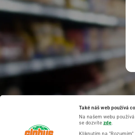
Také náš web používá c
Na našem webu používáme
se dozvíte
zde
.
Kliknutím na "Rozumím" 