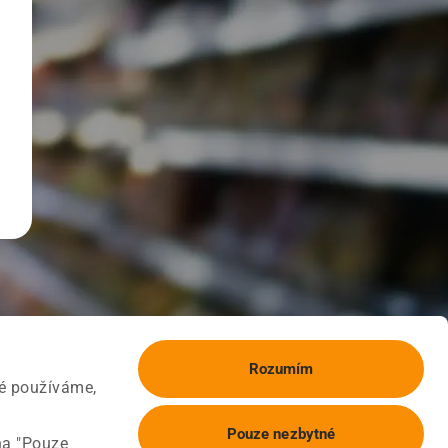
Rozumím
ké používáme,
Pouze nezbytné
na "Pouze