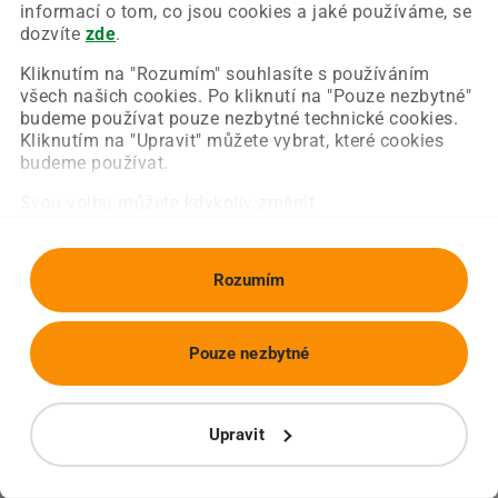
Chyba nastala na naší straně a už ji opravujeme.
informací o tom, co jsou cookies a jaké používáme, se
Zkuste prosím znovu načíst požadovanou stránku.
dozvíte
zde
.
Kliknutím na "Rozumím" souhlasíte s používáním
všech našich cookies. Po kliknutí na "Pouze nezbytné"
Obnovit stránku
Úvodní strana
budeme používat pouze nezbytné technické cookies.
Kliknutím na "Upravit" můžete vybrat, které cookies
budeme používat.
Svou volbu můžete kdykoliv změnit.
Rozumím
Pouze nezbytné
Upravit