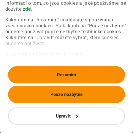
Chyba nastala na naší straně a už ji opravujeme.
informací o tom, co jsou cookies a jaké používáme, se
Zkuste prosím znovu načíst požadovanou stránku.
dozvíte
zde
.
Kliknutím na "Rozumím" souhlasíte s používáním
všech našich cookies. Po kliknutí na "Pouze nezbytné"
Obnovit stránku
Úvodní strana
budeme používat pouze nezbytné technické cookies.
Kliknutím na "Upravit" můžete vybrat, které cookies
budeme používat.
Svou volbu můžete kdykoliv změnit.
Rozumím
Pouze nezbytné
Upravit