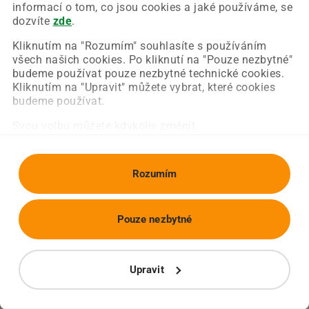
Chyba nastala na naší straně a už ji opravujeme.
informací o tom, co jsou cookies a jaké používáme, se
Zkuste prosím znovu načíst požadovanou stránku.
dozvíte
zde
.
Kliknutím na "Rozumím" souhlasíte s používáním
všech našich cookies. Po kliknutí na "Pouze nezbytné"
Obnovit stránku
Úvodní strana
budeme používat pouze nezbytné technické cookies.
Kliknutím na "Upravit" můžete vybrat, které cookies
budeme používat.
Svou volbu můžete kdykoliv změnit.
Rozumím
Pouze nezbytné
Upravit