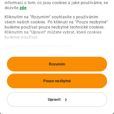
Chyba nastala na naší straně a už ji opravujeme.
informací o tom, co jsou cookies a jaké používáme, se
Zkuste prosím znovu načíst požadovanou stránku.
dozvíte
zde
.
Kliknutím na "Rozumím" souhlasíte s používáním
všech našich cookies. Po kliknutí na "Pouze nezbytné"
Obnovit stránku
Úvodní strana
budeme používat pouze nezbytné technické cookies.
Kliknutím na "Upravit" můžete vybrat, které cookies
budeme používat.
Svou volbu můžete kdykoliv změnit.
Rozumím
Pouze nezbytné
Upravit