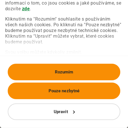
Chyba nastala na naší straně a už ji opravujeme.
informací o tom, co jsou cookies a jaké používáme, se
Zkuste prosím znovu načíst požadovanou stránku.
dozvíte
zde
.
Kliknutím na "Rozumím" souhlasíte s používáním
všech našich cookies. Po kliknutí na "Pouze nezbytné"
Obnovit stránku
Úvodní strana
budeme používat pouze nezbytné technické cookies.
Kliknutím na "Upravit" můžete vybrat, které cookies
budeme používat.
Svou volbu můžete kdykoliv změnit.
Rozumím
Pouze nezbytné
Upravit