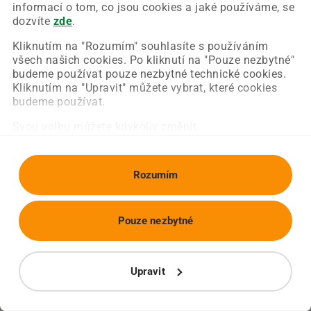
Chyba nastala na naší straně a už ji opravujeme.
informací o tom, co jsou cookies a jaké používáme, se
Zkuste prosím znovu načíst požadovanou stránku.
dozvíte
zde
.
Kliknutím na "Rozumím" souhlasíte s používáním
všech našich cookies. Po kliknutí na "Pouze nezbytné"
Obnovit stránku
Úvodní strana
budeme používat pouze nezbytné technické cookies.
Kliknutím na "Upravit" můžete vybrat, které cookies
budeme používat.
Svou volbu můžete kdykoliv změnit.
Rozumím
Pouze nezbytné
Upravit