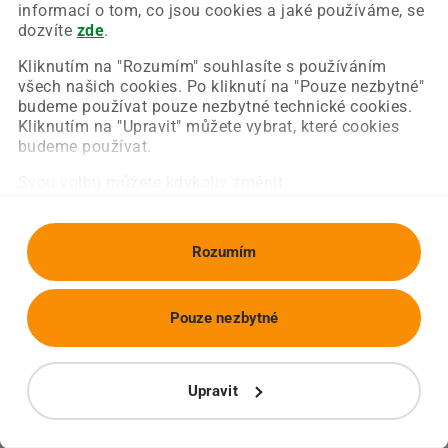
Chyba nastala na naší straně a už ji opravujeme.
informací o tom, co jsou cookies a jaké používáme, se
Zkuste prosím znovu načíst požadovanou stránku.
dozvíte
zde
.
Kliknutím na "Rozumím" souhlasíte s používáním
všech našich cookies. Po kliknutí na "Pouze nezbytné"
Obnovit stránku
Úvodní strana
budeme používat pouze nezbytné technické cookies.
Kliknutím na "Upravit" můžete vybrat, které cookies
budeme používat.
Svou volbu můžete kdykoliv změnit.
Rozumím
Pouze nezbytné
Upravit