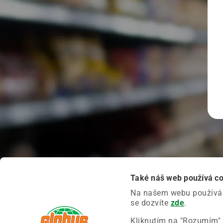
Také náš web používá c
Na našem webu používáme
se dozvíte
zde
.
Kliknutím na "Rozumím" 