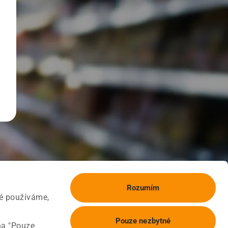
Rozumím
ké používáme,
Pouze nezbytné
na "Pouze