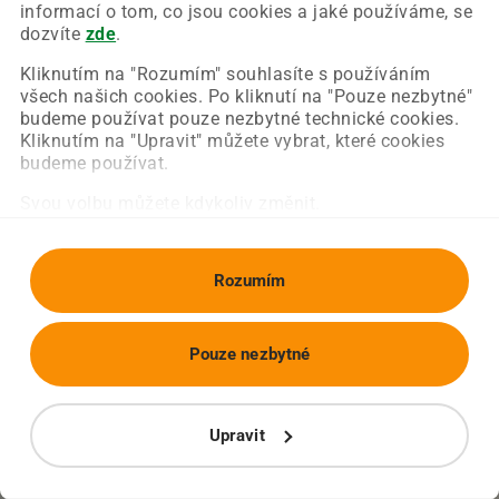
Chyba nastala na naší straně a už ji opravujeme.
informací o tom, co jsou cookies a jaké používáme, se
Zkuste prosím znovu načíst požadovanou stránku.
dozvíte
zde
.
Kliknutím na "Rozumím" souhlasíte s používáním
všech našich cookies. Po kliknutí na "Pouze nezbytné"
Obnovit stránku
Úvodní strana
budeme používat pouze nezbytné technické cookies.
Kliknutím na "Upravit" můžete vybrat, které cookies
budeme používat.
Svou volbu můžete kdykoliv změnit.
Rozumím
Pouze nezbytné
Upravit