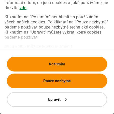
Chyba nastala na naší straně a už ji opravujeme.
informací o tom, co jsou cookies a jaké používáme, se
Zkuste prosím znovu načíst požadovanou stránku.
dozvíte
zde
.
Kliknutím na "Rozumím" souhlasíte s používáním
všech našich cookies. Po kliknutí na "Pouze nezbytné"
Obnovit stránku
Úvodní strana
budeme používat pouze nezbytné technické cookies.
Kliknutím na "Upravit" můžete vybrat, které cookies
budeme používat.
Svou volbu můžete kdykoliv změnit.
Rozumím
Pouze nezbytné
Upravit