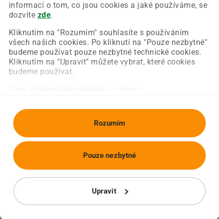
Chyba nastala na naší straně a už ji opravujeme.
informací o tom, co jsou cookies a jaké používáme, se
Zkuste prosím znovu načíst požadovanou stránku.
dozvíte
zde
.
Kliknutím na "Rozumím" souhlasíte s používáním
všech našich cookies. Po kliknutí na "Pouze nezbytné"
Obnovit stránku
Úvodní strana
budeme používat pouze nezbytné technické cookies.
Kliknutím na "Upravit" můžete vybrat, které cookies
budeme používat.
Svou volbu můžete kdykoliv změnit.
Rozumím
Pouze nezbytné
Upravit