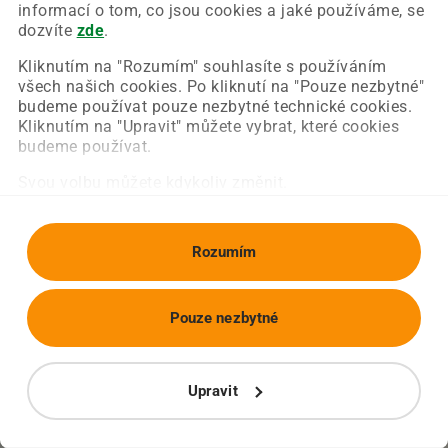
Chyba nastala na naší straně a už ji opravujeme.
informací o tom, co jsou cookies a jaké používáme, se
Zkuste prosím znovu načíst požadovanou stránku.
dozvíte
zde
.
Kliknutím na "Rozumím" souhlasíte s používáním
všech našich cookies. Po kliknutí na "Pouze nezbytné"
Obnovit stránku
Úvodní strana
budeme používat pouze nezbytné technické cookies.
Kliknutím na "Upravit" můžete vybrat, které cookies
budeme používat.
Svou volbu můžete kdykoliv změnit.
Rozumím
Pouze nezbytné
Upravit