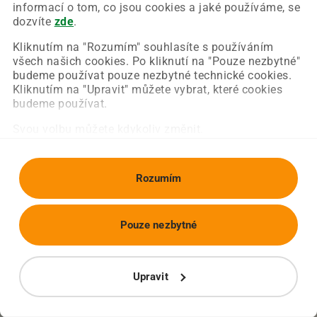
Chyba nastala na naší straně a už ji opravujeme.
informací o tom, co jsou cookies a jaké používáme, se
Zkuste prosím znovu načíst požadovanou stránku.
dozvíte
zde
.
Kliknutím na "Rozumím" souhlasíte s používáním
všech našich cookies. Po kliknutí na "Pouze nezbytné"
Obnovit stránku
Úvodní strana
budeme používat pouze nezbytné technické cookies.
Kliknutím na "Upravit" můžete vybrat, které cookies
budeme používat.
Svou volbu můžete kdykoliv změnit.
Rozumím
Pouze nezbytné
Upravit