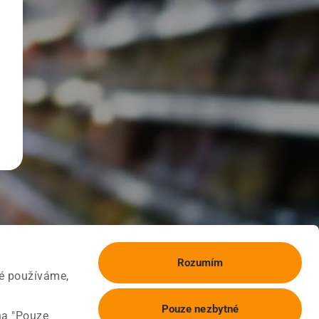
Rozumím
ké používáme,
Pouze nezbytné
na "Pouze