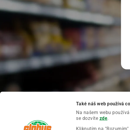
Také náš web používá c
Na našem webu používáme
se dozvíte
zde
.
Kliknutím na "Rozumím" 