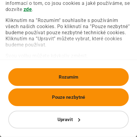
Chyba nastala na naší straně a už ji opravujeme.
informací o tom, co jsou cookies a jaké používáme, se
Zkuste prosím znovu načíst požadovanou stránku.
dozvíte
zde
.
Kliknutím na "Rozumím" souhlasíte s používáním
všech našich cookies. Po kliknutí na "Pouze nezbytné"
Obnovit stránku
Úvodní strana
budeme používat pouze nezbytné technické cookies.
Kliknutím na "Upravit" můžete vybrat, které cookies
budeme používat.
Svou volbu můžete kdykoliv změnit.
Rozumím
Pouze nezbytné
Upravit