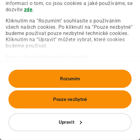
Chyba nastala na naší straně a už ji opravujeme.
informací o tom, co jsou cookies a jaké používáme, se
Zkuste prosím znovu načíst požadovanou stránku.
dozvíte
zde
.
Kliknutím na "Rozumím" souhlasíte s používáním
všech našich cookies. Po kliknutí na "Pouze nezbytné"
Obnovit stránku
Úvodní strana
budeme používat pouze nezbytné technické cookies.
Kliknutím na "Upravit" můžete vybrat, které cookies
budeme používat.
Svou volbu můžete kdykoliv změnit.
Rozumím
Pouze nezbytné
Upravit