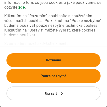
Chyba nastala na naší straně a už ji opravujeme.
informací o tom, co jsou cookies a jaké používáme, se
Zkuste prosím znovu načíst požadovanou stránku.
dozvíte
zde
.
Kliknutím na "Rozumím" souhlasíte s používáním
všech našich cookies. Po kliknutí na "Pouze nezbytné"
Obnovit stránku
Úvodní strana
budeme používat pouze nezbytné technické cookies.
Kliknutím na "Upravit" můžete vybrat, které cookies
budeme používat.
Svou volbu můžete kdykoliv změnit.
Rozumím
Pouze nezbytné
Upravit