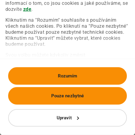
Chyba nastala na naší straně a už ji opravujeme.
informací o tom, co jsou cookies a jaké používáme, se
Zkuste prosím znovu načíst požadovanou stránku.
dozvíte
zde
.
Kliknutím na "Rozumím" souhlasíte s používáním
všech našich cookies. Po kliknutí na "Pouze nezbytné"
Obnovit stránku
Úvodní strana
budeme používat pouze nezbytné technické cookies.
Kliknutím na "Upravit" můžete vybrat, které cookies
budeme používat.
Svou volbu můžete kdykoliv změnit.
Rozumím
Pouze nezbytné
Upravit