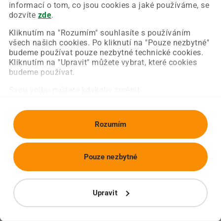
Chyba nastala na naší straně a už ji opravujeme.
informací o tom, co jsou cookies a jaké používáme, se
Zkuste prosím znovu načíst požadovanou stránku.
dozvíte
zde
.
Kliknutím na "Rozumím" souhlasíte s používáním
všech našich cookies. Po kliknutí na "Pouze nezbytné"
Obnovit stránku
Úvodní strana
budeme používat pouze nezbytné technické cookies.
Kliknutím na "Upravit" můžete vybrat, které cookies
budeme používat.
Svou volbu můžete kdykoliv změnit.
Rozumím
Pouze nezbytné
Upravit