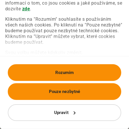
Chyba nastala na naší straně a už ji opravujeme.
informací o tom, co jsou cookies a jaké používáme, se
Zkuste prosím znovu načíst požadovanou stránku.
dozvíte
zde
.
Kliknutím na "Rozumím" souhlasíte s používáním
všech našich cookies. Po kliknutí na "Pouze nezbytné"
Obnovit stránku
Úvodní strana
budeme používat pouze nezbytné technické cookies.
Kliknutím na "Upravit" můžete vybrat, které cookies
budeme používat.
Svou volbu můžete kdykoliv změnit.
Rozumím
Pouze nezbytné
Upravit