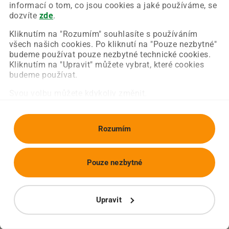
Chyba nastala na naší straně a už ji opravujeme.
informací o tom, co jsou cookies a jaké používáme, se
Zkuste prosím znovu načíst požadovanou stránku.
dozvíte
zde
.
Kliknutím na "Rozumím" souhlasíte s používáním
všech našich cookies. Po kliknutí na "Pouze nezbytné"
Obnovit stránku
Úvodní strana
budeme používat pouze nezbytné technické cookies.
Kliknutím na "Upravit" můžete vybrat, které cookies
budeme používat.
Svou volbu můžete kdykoliv změnit.
Rozumím
Pouze nezbytné
Upravit