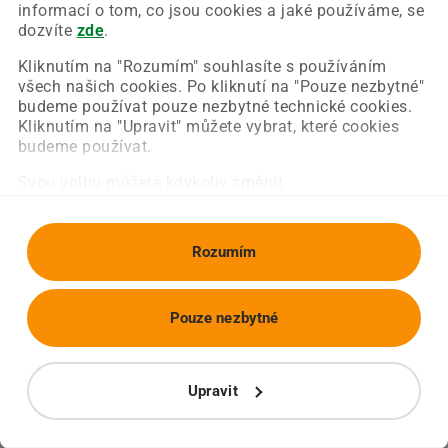
Chyba nastala na naší straně a už ji opravujeme.
informací o tom, co jsou cookies a jaké používáme, se
Zkuste prosím znovu načíst požadovanou stránku.
dozvíte
zde
.
Kliknutím na "Rozumím" souhlasíte s používáním
všech našich cookies. Po kliknutí na "Pouze nezbytné"
Obnovit stránku
Úvodní strana
budeme používat pouze nezbytné technické cookies.
Kliknutím na "Upravit" můžete vybrat, které cookies
budeme používat.
Svou volbu můžete kdykoliv změnit.
Rozumím
Pouze nezbytné
Upravit