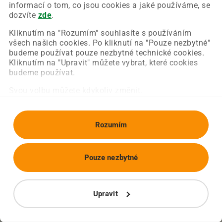
Chyba nastala na naší straně a už ji opravujeme.
informací o tom, co jsou cookies a jaké používáme, se
Zkuste prosím znovu načíst požadovanou stránku.
dozvíte
zde
.
Kliknutím na "Rozumím" souhlasíte s používáním
všech našich cookies. Po kliknutí na "Pouze nezbytné"
Obnovit stránku
Úvodní strana
budeme používat pouze nezbytné technické cookies.
Kliknutím na "Upravit" můžete vybrat, které cookies
budeme používat.
Svou volbu můžete kdykoliv změnit.
Rozumím
Pouze nezbytné
Upravit