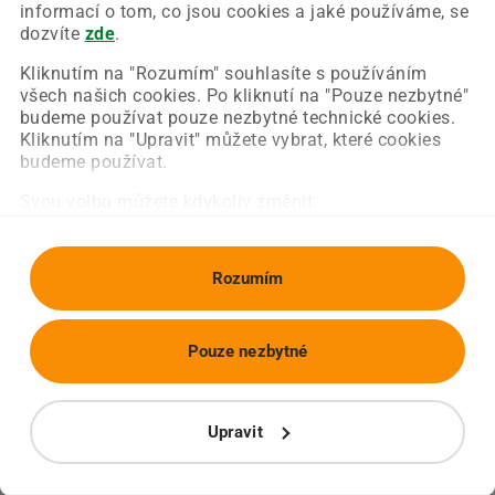
Chyba nastala na naší straně a už ji opravujeme.
informací o tom, co jsou cookies a jaké používáme, se
Zkuste prosím znovu načíst požadovanou stránku.
dozvíte
zde
.
Kliknutím na "Rozumím" souhlasíte s používáním
všech našich cookies. Po kliknutí na "Pouze nezbytné"
Obnovit stránku
Úvodní strana
budeme používat pouze nezbytné technické cookies.
Kliknutím na "Upravit" můžete vybrat, které cookies
budeme používat.
Svou volbu můžete kdykoliv změnit.
Rozumím
Pouze nezbytné
Upravit