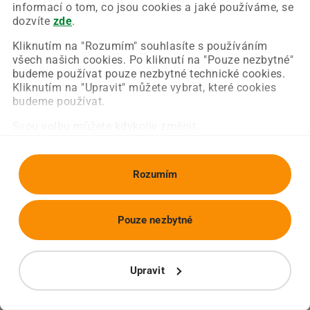
Chyba nastala na naší straně a už ji opravujeme.
informací o tom, co jsou cookies a jaké používáme, se
Zkuste prosím znovu načíst požadovanou stránku.
dozvíte
zde
.
Kliknutím na "Rozumím" souhlasíte s používáním
všech našich cookies. Po kliknutí na "Pouze nezbytné"
Obnovit stránku
Úvodní strana
budeme používat pouze nezbytné technické cookies.
Kliknutím na "Upravit" můžete vybrat, které cookies
budeme používat.
Svou volbu můžete kdykoliv změnit.
Rozumím
Pouze nezbytné
Upravit