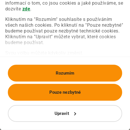
Chyba nastala na naší straně a už ji opravujeme.
informací o tom, co jsou cookies a jaké používáme, se
Zkuste prosím znovu načíst požadovanou stránku.
dozvíte
zde
.
Kliknutím na "Rozumím" souhlasíte s používáním
všech našich cookies. Po kliknutí na "Pouze nezbytné"
Obnovit stránku
Úvodní strana
budeme používat pouze nezbytné technické cookies.
Kliknutím na "Upravit" můžete vybrat, které cookies
budeme používat.
Svou volbu můžete kdykoliv změnit.
Rozumím
Pouze nezbytné
Upravit