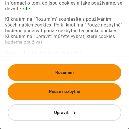
Chyba nastala na naší straně a už ji opravujeme.
informací o tom, co jsou cookies a jaké používáme, se
Zkuste prosím znovu načíst požadovanou stránku.
dozvíte
zde
.
Kliknutím na "Rozumím" souhlasíte s používáním
všech našich cookies. Po kliknutí na "Pouze nezbytné"
Obnovit stránku
Úvodní strana
budeme používat pouze nezbytné technické cookies.
Kliknutím na "Upravit" můžete vybrat, které cookies
budeme používat.
Svou volbu můžete kdykoliv změnit.
Rozumím
Pouze nezbytné
Upravit