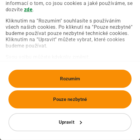
Chyba nastala na naší straně a už ji opravujeme.
informací o tom, co jsou cookies a jaké používáme, se
Zkuste prosím znovu načíst požadovanou stránku.
dozvíte
zde
.
Kliknutím na "Rozumím" souhlasíte s používáním
všech našich cookies. Po kliknutí na "Pouze nezbytné"
Obnovit stránku
Úvodní strana
budeme používat pouze nezbytné technické cookies.
Kliknutím na "Upravit" můžete vybrat, které cookies
budeme používat.
Svou volbu můžete kdykoliv změnit.
Rozumím
Pouze nezbytné
Upravit