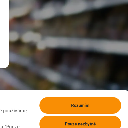
Rozumím
ké používáme,
Pouze nezbytné
na "Pouze