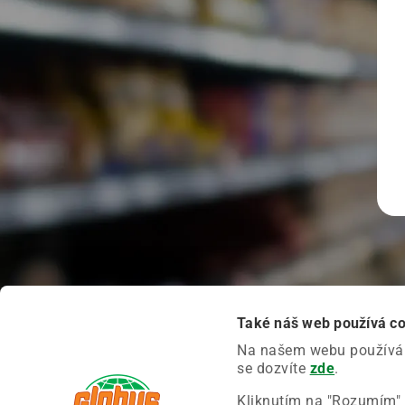
Také náš web používá c
Na našem webu používáme
se dozvíte
zde
.
Kliknutím na "Rozumím" 