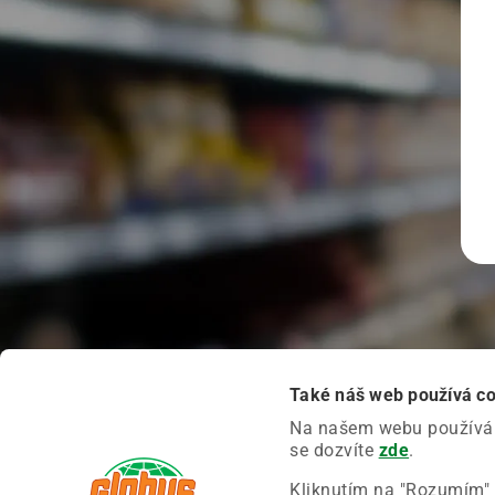
Také náš web používá c
Na našem webu používáme
se dozvíte
zde
.
Kliknutím na "Rozumím" 