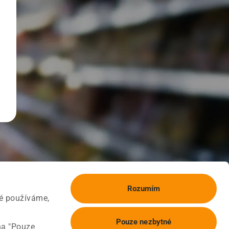
Rozumím
ké používáme,
Pouze nezbytné
na "Pouze