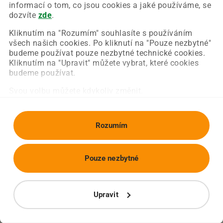
Chyba nastala na naší straně a už ji opravujeme.
informací o tom, co jsou cookies a jaké používáme, se
Zkuste prosím znovu načíst požadovanou stránku.
dozvíte
zde
.
Kliknutím na "Rozumím" souhlasíte s používáním
všech našich cookies. Po kliknutí na "Pouze nezbytné"
Obnovit stránku
Úvodní strana
budeme používat pouze nezbytné technické cookies.
Kliknutím na "Upravit" můžete vybrat, které cookies
budeme používat.
Svou volbu můžete kdykoliv změnit.
Rozumím
Pouze nezbytné
Upravit