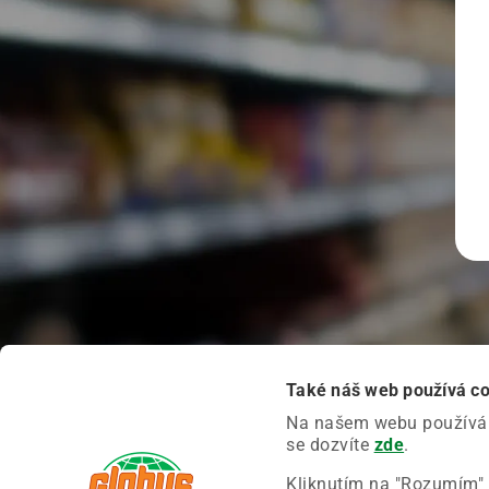
Také náš web používá c
Na našem webu používáme
se dozvíte
zde
.
Kliknutím na "Rozumím" 