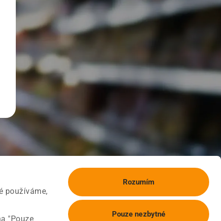
Rozumím
ké používáme,
Pouze nezbytné
na "Pouze