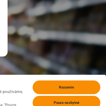
Rozumím
ké používáme,
Pouze nezbytné
na "Pouze