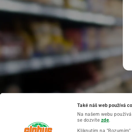
Také náš web používá c
Na našem webu používáme
se dozvíte
zde
.
Kliknutím na "Rozumím" 