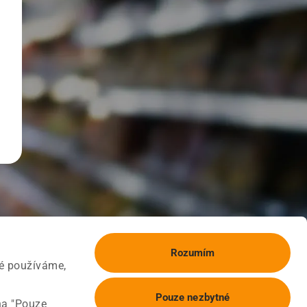
Rozumím
ké používáme,
Pouze nezbytné
na "Pouze