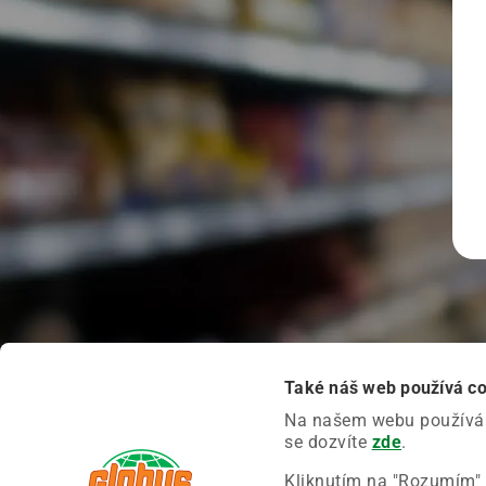
Také náš web používá c
Na našem webu používáme
se dozvíte
zde
.
Kliknutím na "Rozumím" 