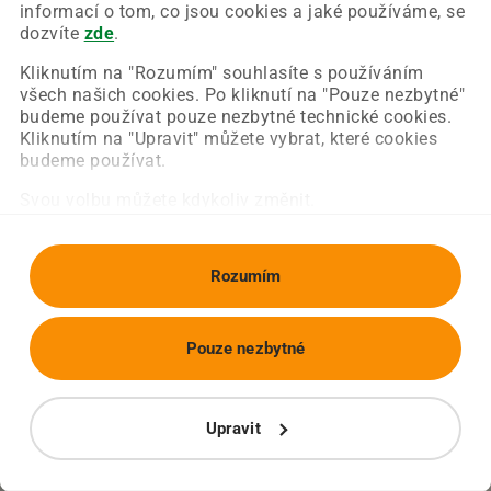
Chyba nastala na naší straně a už ji opravujeme.
informací o tom, co jsou cookies a jaké používáme, se
Zkuste prosím znovu načíst požadovanou stránku.
dozvíte
zde
.
Kliknutím na "Rozumím" souhlasíte s používáním
všech našich cookies. Po kliknutí na "Pouze nezbytné"
Obnovit stránku
Úvodní strana
budeme používat pouze nezbytné technické cookies.
Kliknutím na "Upravit" můžete vybrat, které cookies
budeme používat.
Svou volbu můžete kdykoliv změnit.
Rozumím
Pouze nezbytné
Upravit